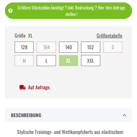
Größere Stückzahlen benötigt ? Inkl. Bedruckung ? Hier Ihre Anfrage
stellen !
Größe
XL
Größentabelle
128
164
140
152
S
M
L
XL
XXL
Auf Anfrage.
BESCHREIBUNG
Stylische Trainings- und Wettkampfshorts aus elastischem