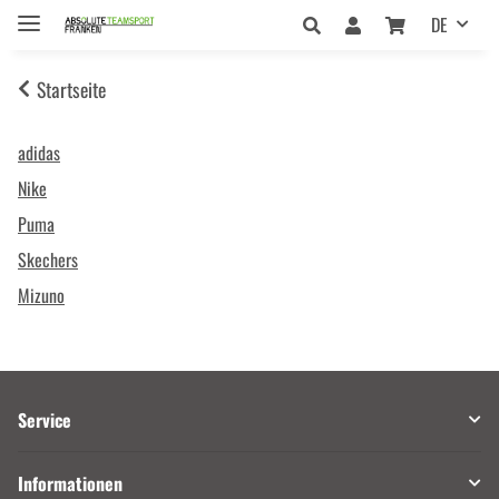
DE
Startseite
adidas
Nike
Puma
Skechers
Mizuno
Service
Informationen