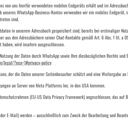
 des von uns hierfür verwendeten mobilen Endgeräts erhält und im Adressbu
ieb unseres WhatsApp-Business-Kontos verwenden wir ein mobiles Endgerät, 
reten sind.
ktdaten in unserem Adressbuch gespeichert sind, bereits bei erstmaliger N
aus den Adressbüchern seiner Chat-Kontakte gemäß Art. 6 Abs. 1 lit. a DSG
 haben, wird insofern ausgeschlossen.
Nutzung der Daten durch WhatsApp sowie Ihre diesbezüglichen Rechte und E
om
/legal
/?eea=1#privacy-policy
sen, der die Daten unserer Seitenbesucher schützt und eine Weitergabe an D
ungen an Server von Meta Platforms Inc. in den USA kommen.
atenschutzrahmen (EU-US Data Privacy Framework) angeschlossen, das auf 
er E-Mail) werden – ausschließlich zum Zweck der Bearbeitung und Beantw