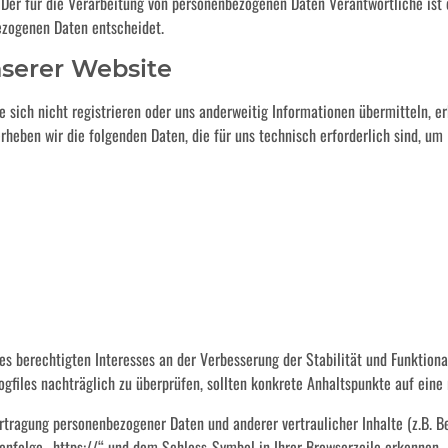
er für die Verarbeitung von personenbezogenen Daten Verantwortliche ist d
ezogenen Daten entscheidet.
serer Website
 sich nicht registrieren oder uns anderweitig Informationen übermitteln, er
erheben wir die folgenden Daten, die für uns technisch erforderlich sind, um
eres berechtigten Interesses an der Verbesserung der Stabilität und Funktio
-Logfiles nachträglich zu überprüfen, sollten konkrete Anhaltspunkte auf ein
ragung personenbezogener Daten und anderer vertraulicher Inhalte (z.B. B
enfolge „https://“ und dem Schloss-Symbol in Ihrer Browserzeile erkennen.