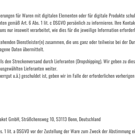
erungen für Waren mit digitalen Elementen oder für digitale Produkte schuld
ten gemäß Art. 6 Abs. 1 lit. c DSGVO persönlich zu informieren. Ihre Konta
 nur insoweit verarbeitet, wie dies für die jeweilige Information erforderli
tehenden Dienstleister(n) zusammen, die uns ganz oder teilweise bei der Dur
gene Daten übermittelt.
lls den Streckenversand durch Lieferanten (Dropshipping). Wir geben zu di
ausgewählten Lieferanten weiter.
errgut u.ä.) geschuldet ist, geben wir im Falle der erforderlichen vorheri
 Paket GmbH, Sträßchensweg 10, 53113 Bonn, Deutschland
 1 lit. a DSGVO vor der Zustellung der Ware zum Zweck der Abstimmung ein