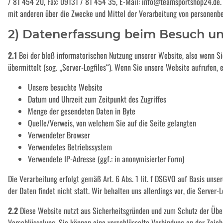
/ 81 454 20, Fax: 09131 / 81 454 35, E-Mail: info@teamsportshop24.de. D
mit anderen über die Zwecke und Mittel der Verarbeitung von personenb
2) Datenerfassung beim Besuch un
2.1
Bei der bloß informatorischen Nutzung unserer Website, also wenn Sie
übermittelt (sog. „Server-Logfiles“). Wenn Sie unsere Website aufrufen, 
Unsere besuchte Website
Datum und Uhrzeit zum Zeitpunkt des Zugriffes
Menge der gesendeten Daten in Byte
Quelle/Verweis, von welchem Sie auf die Seite gelangten
Verwendeter Browser
Verwendetes Betriebssystem
Verwendete IP-Adresse (ggf.: in anonymisierter Form)
Die Verarbeitung erfolgt gemäß Art. 6 Abs. 1 lit. f DSGVO auf Basis uns
der Daten findet nicht statt. Wir behalten uns allerdings vor, die Server
2.2
Diese Website nutzt aus Sicherheitsgründen und zum Schutz der Übert
Verschlüsselung. Sie können eine verschlüsselte Verbindung an der Zeich