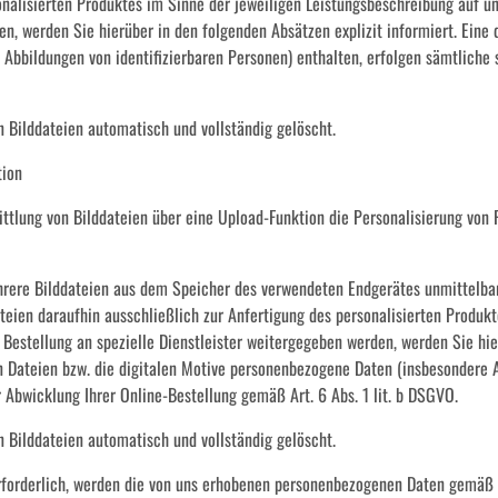
onalisierten Produktes im Sinne der jeweiligen Leistungsbeschreibung auf un
en, werden Sie hierüber in den folgenden Absätzen explizit informiert. Eine
 Abbildungen von identifizierbaren Personen) enthalten, erfolgen sämtlich
 Bilddateien automatisch und vollständig gelöscht.
tion
ttlung von Bilddateien über eine Upload-Funktion die Personalisierung von 
rere Bilddateien aus dem Speicher des verwendeten Endgerätes unmittelbar 
teien daraufhin ausschließlich zur Anfertigung des personalisierten Produk
Bestellung an spezielle Dienstleister weitergegeben werden, werden Sie hier
 Dateien bzw. die digitalen Motive personenbezogene Daten (insbesondere A
bwicklung Ihrer Online-Bestellung gemäß Art. 6 Abs. 1 lit. b DSGVO.
 Bilddateien automatisch und vollständig gelöscht.
rforderlich, werden die von uns erhobenen personenbezogenen Daten gemäß A