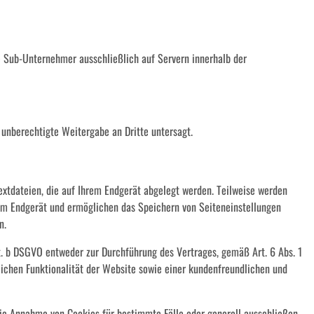
te Sub-Unternehmer ausschließlich auf Servern innerhalb der
 unberechtigte Weitergabe an Dritte untersagt.
extdateien, die auf Ihrem Endgerät abgelegt werden. Teilweise werden
rem Endgerät und ermöglichen das Speichern von Seiteneinstellungen
n.
it. b DSGVO entweder zur Durchführung des Vertrages, gemäß Art. 6 Abs. 1
glichen Funktionalität der Website sowie einer kundenfreundlichen und
die Annahme von Cookies für bestimmte Fälle oder generell ausschließen