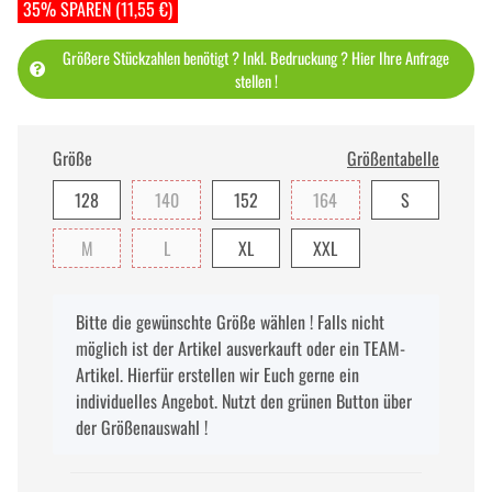
35% SPAREN (11,55 €)
Größere Stückzahlen benötigt ? Inkl. Bedruckung ? Hier Ihre Anfrage
stellen !
Größe
Größentabelle
128
140
152
164
S
M
L
XL
XXL
x
Bitte die gewünschte Größe wählen ! Falls nicht
möglich ist der Artikel ausverkauft oder ein TEAM-
Artikel. Hierfür erstellen wir Euch gerne ein
individuelles Angebot. Nutzt den grünen Button über
der Größenauswahl !