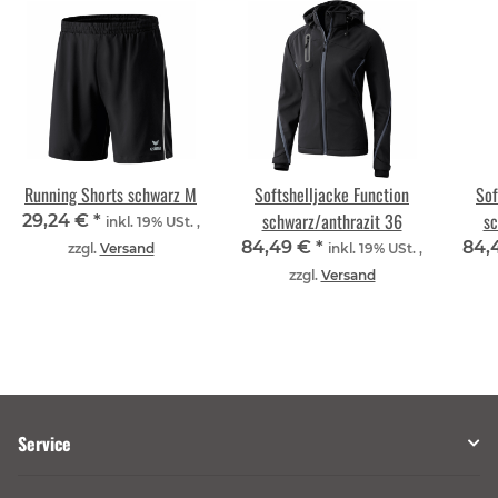
Running Shorts schwarz M
Softshelljacke Function
Sof
schwarz/anthrazit 36
sc
29,24 €
*
inkl. 19% USt. ,
84,49 €
*
84,
zzgl.
Versand
inkl. 19% USt. ,
zzgl.
Versand
Service