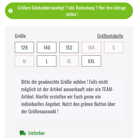
Größere Stückzahlen benötigt ? Inkl. Bedruckung ? Hier Ihre Anfrage
stellen !
Größe
Größentabelle
128
140
152
164
S
M
L
XL
XXL
x
Bitte die gewünschte Größe wählen ! Falls nicht
möglich ist der Artikel ausverkauft oder ein TEAM-
Artikel. Hierfür erstellen wir Euch gerne ein
individuelles Angebot. Nutzt den grünen Button über
der Größenauswahl !
Lieferbar