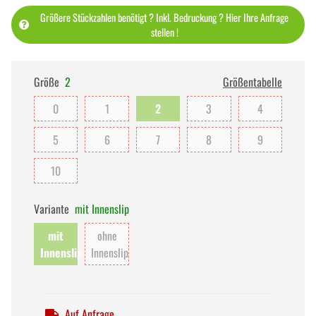
Größere Stückzahlen benötigt ? Inkl. Bedruckung ? Hier Ihre Anfrage
stellen !
Größe
2
Größentabelle
0
1
2
3
4
5
6
7
8
9
10
Variante
mit Innenslip
mit
ohne
Innenslip
Innenslip
Auf Anfrage.