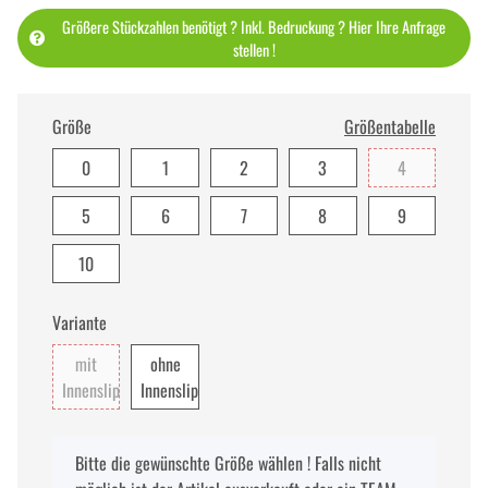
Größere Stückzahlen benötigt ? Inkl. Bedruckung ? Hier Ihre Anfrage
stellen !
Größe
Größentabelle
0
1
2
3
4
5
6
7
8
9
10
Variante
mit
ohne
Innenslip
Innenslip
x
Bitte die gewünschte Größe wählen ! Falls nicht