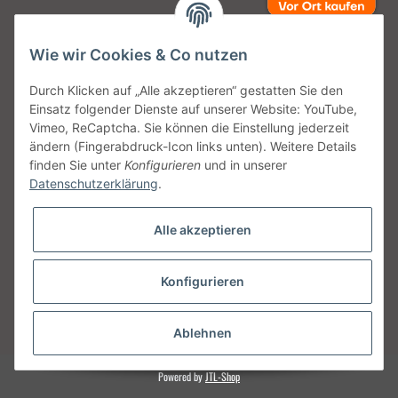
Wie wir Cookies & Co nutzen
Unsere Versanddienstleister
Durch Klicken auf „Alle akzeptieren“ gestatten Sie den
Einsatz folgender Dienste auf unserer Website: YouTube,
Vimeo, ReCaptcha. Sie können die Einstellung jederzeit
ändern (Fingerabdruck-Icon links unten). Weitere Details
finden Sie unter
Konfigurieren
und in unserer
Unsere Communities
Datenschutzerklärung
.
Alle akzeptieren
Konfigurieren
Vertrag widerrufen
* Alle Preise inkl. gesetzlicher USt., zzgl.
Versand
Ablehnen
Powered by
JTL-Shop