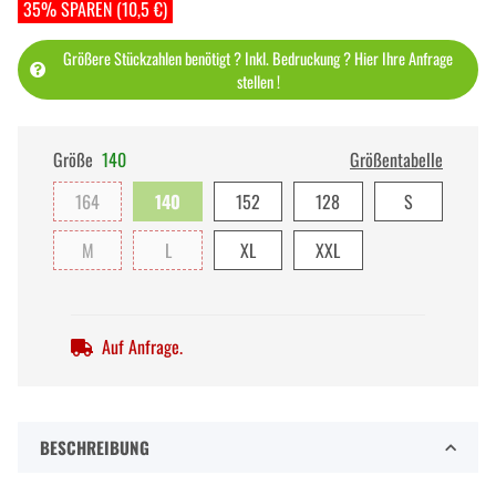
35% SPAREN (10,5 €)
Größere Stückzahlen benötigt ? Inkl. Bedruckung ? Hier Ihre Anfrage
stellen !
Größe
140
Größentabelle
164
140
152
128
S
M
L
XL
XXL
Auf Anfrage.
BESCHREIBUNG