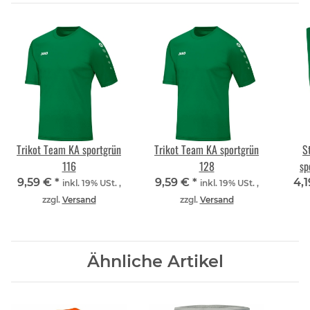
Trikot Team KA sportgrün
Trikot Team KA sportgrün
S
116
128
sp
9,59 €
*
9,59 €
*
4,
inkl. 19% USt. ,
inkl. 19% USt. ,
zzgl.
Versand
zzgl.
Versand
Ähnliche Artikel