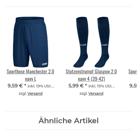
Sporthose Manchester 2.0
Stutzenstrumpf Glasgow 2.0
Spor
navy L
navy 4 (39-42)
9,59 €
*
5,99 €
*
9,
inkl. 19% USt. ,
inkl. 19% USt. ,
zzgl.
Versand
zzgl.
Versand
Ähnliche Artikel