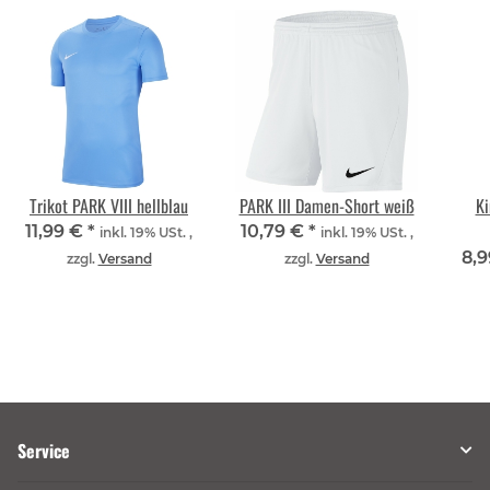
Trikot PARK VIII hellblau
PARK III Damen-Short weiß
Ki
11,99 €
*
10,79 €
*
inkl. 19% USt. ,
inkl. 19% USt. ,
8,
zzgl.
Versand
zzgl.
Versand
Service