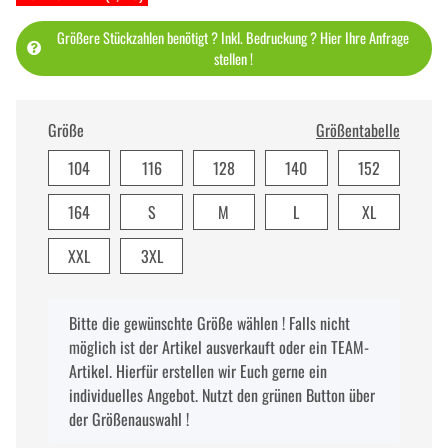
Größere Stückzahlen benötigt ? Inkl. Bedruckung ? Hier Ihre Anfrage
stellen !
Größe
Größentabelle
104
116
128
140
152
164
S
M
L
XL
XXL
3XL
x
Bitte die gewünschte Größe wählen ! Falls nicht
möglich ist der Artikel ausverkauft oder ein TEAM-
Artikel. Hierfür erstellen wir Euch gerne ein
individuelles Angebot. Nutzt den grünen Button über
der Größenauswahl !