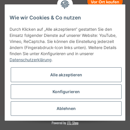
Wie wir Cookies & Co nutzen
Unsere Versanddienstleister
Durch Klicken auf „Alle akzeptieren“ gestatten Sie den
Einsatz folgender Dienste auf unserer Website: YouTube,
Vimeo, ReCaptcha. Sie können die Einstellung jederzeit
ändern (Fingerabdruck-Icon links unten). Weitere Details
finden Sie unter
Konfigurieren
und in unserer
Unsere Communities
Datenschutzerklärung
.
Alle akzeptieren
Konfigurieren
Vertrag widerrufen
* Alle Preise inkl. gesetzlicher USt., zzgl.
Versand
Ablehnen
Powered by
JTL-Shop