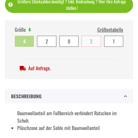
Größere Stückzahlen benötigt ? Inkl. Bedruckung ? Hier Ihre Anfrage
stellen !
Größe
4
Größentabelle
4
2
0
3
1
Auf Anfrage.
BESCHREIBUNG
Baumwollanteil am Fußbereich verhindert Rutschen im
Schuh.
Plüschzone auf der Sohle mit Baumwollanteil