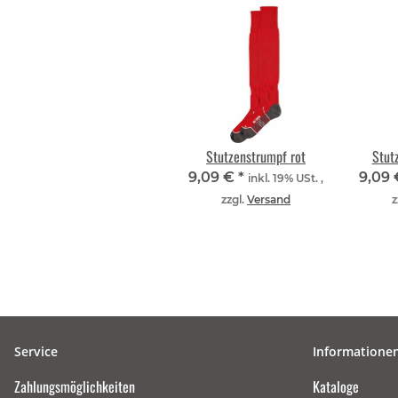
Stutzenstrumpf rot
Stut
9,09 €
*
9,09
inkl. 19% USt. ,
zzgl.
Versand
z
Service
Informatione
Zahlungsmöglichkeiten
Kataloge