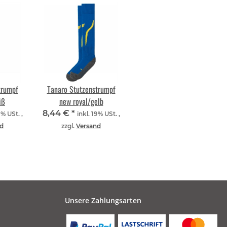
trumpf
Tanaro Stutzenstrumpf
iß
new royal/gelb
8,44 €
*
9% USt. ,
inkl. 19% USt. ,
d
zzgl.
Versand
Unsere Zahlungsarten