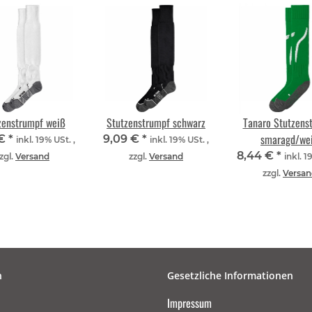
zenstrumpf weiß
Stutzenstrumpf schwarz
Tanaro Stutzens
smaragd/we
 €
*
9,09 €
*
inkl. 19% USt. ,
inkl. 19% USt. ,
8,44 €
*
zgl.
Versand
zzgl.
Versand
inkl. 1
zzgl.
Versan
n
Gesetzliche Informationen
Impressum