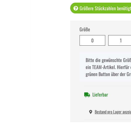
Größere Stückzahlen benötigt 
Größe
0
1
x
Bitte die gewünschte Größe
ein TEAM-Artikel. Hierfür 
grünen Button über der G
Lieferbar
Bestand pro Lager anzei