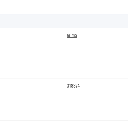
erima
318374