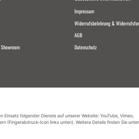
Impressum
Widerrufsbelehrung & Widerrufsfo
AGB
d Showroom
Datenschutz
Vertrag widerrufen
den Einsatz folgender Dienste auf unserer Website: YouTube, Vimeo,
rn (Fingerabdruck-Icon links unten). Weitere Details finden Sie unter
* Alle Preise inkl. gesetzlicher USt., zzgl.
Versand