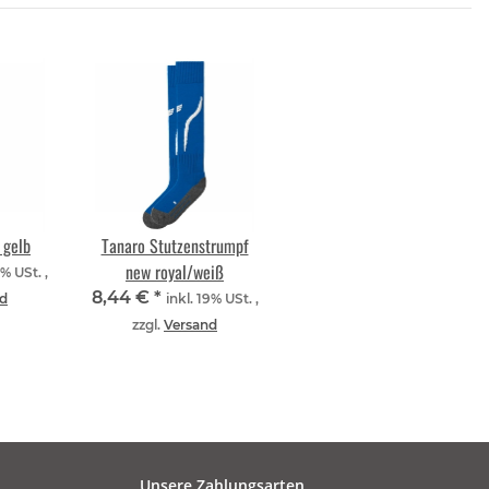
 gelb
Tanaro Stutzenstrumpf
new royal/weiß
9% USt. ,
8,44 €
*
d
inkl. 19% USt. ,
zzgl.
Versand
Unsere Zahlungsarten