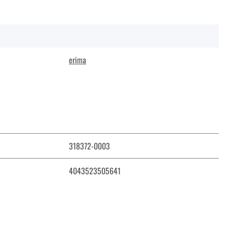
erima
318372-0003
4043523505641