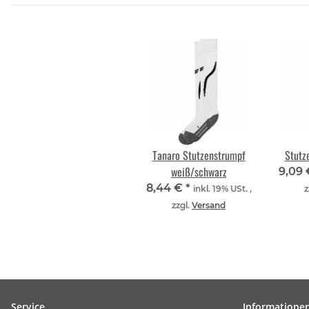
Tanaro Stutzenstrumpf
Stutz
weiß/schwarz
9,09
8,44 €
*
inkl. 19% USt. ,
z
zzgl.
Versand
Service
Informatione