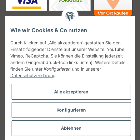
Wie wir Cookies & Co nutzen
Unsere Versanddienstleister
Durch Klicken auf „Alle akzeptieren“ gestatten Sie den
Einsatz folgender Dienste auf unserer Website: YouTube,
Vimeo, ReCaptcha. Sie können die Einstellung jederzeit
ändern (Fingerabdruck-Icon links unten). Weitere Details
finden Sie unter
Konfigurieren
und in unserer
Unsere Communities
Datenschutzerklärung
.
Alle akzeptieren
Konfigurieren
Vertrag widerrufen
* Alle Preise inkl. gesetzlicher USt., zzgl.
Versand
Ablehnen