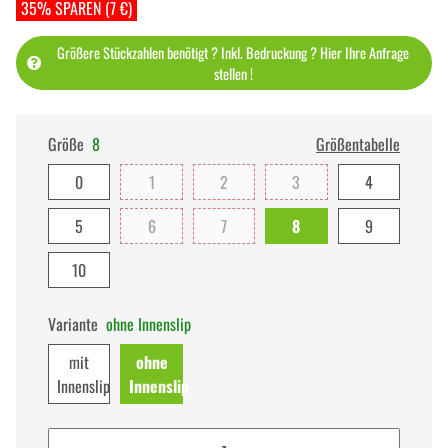
35% SPAREN (7 €)
Größere Stückzahlen benötigt ? Inkl. Bedruckung ? Hier Ihre Anfrage
stellen !
Größe
8
Größentabelle
0
1
2
3
4
5
6
7
8
9
10
Variante
ohne Innenslip
mit
ohne
Innenslip
Innenslip