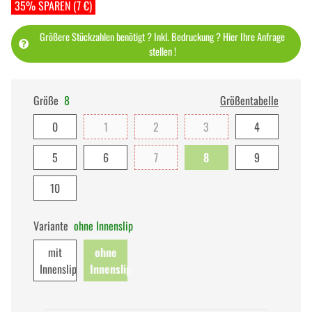
35% SPAREN (7 €)
Größere Stückzahlen benötigt ? Inkl. Bedruckung ? Hier Ihre Anfrage
stellen !
Größe
8
Größentabelle
0
1
2
3
4
5
6
7
8
9
10
Variante
ohne Innenslip
mit
ohne
Innenslip
Innenslip