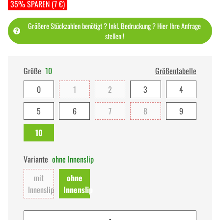
35% SPAREN (7 €)
Größere Stückzahlen benötigt ? Inkl. Bedruckung ? Hier Ihre Anfrage
stellen !
Größe
10
Größentabelle
0
1
2
3
4
5
6
7
8
9
10
Variante
ohne Innenslip
mit
ohne
Innenslip
Innenslip