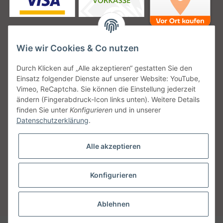
Wie wir Cookies & Co nutzen
Unsere Versanddienstleister
Durch Klicken auf „Alle akzeptieren“ gestatten Sie den
Einsatz folgender Dienste auf unserer Website: YouTube,
Vimeo, ReCaptcha. Sie können die Einstellung jederzeit
ändern (Fingerabdruck-Icon links unten). Weitere Details
finden Sie unter
Konfigurieren
und in unserer
Unsere Communities
Datenschutzerklärung
.
Alle akzeptieren
Konfigurieren
Vertrag widerrufen
* Alle Preise inkl. gesetzlicher USt., zzgl.
Versand
Ablehnen