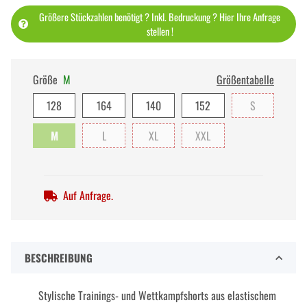
Größere Stückzahlen benötigt ? Inkl. Bedruckung ? Hier Ihre Anfrage
stellen !
Größe
M
Größentabelle
128
164
140
152
S
M
L
XL
XXL
Auf Anfrage.
BESCHREIBUNG
Stylische Trainings- und Wettkampfshorts aus elastischem