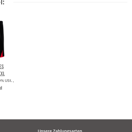
l:
ES
XXL
9% USt. ,
d
Unsere Zahlungsarten