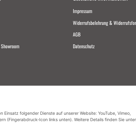
Impressum
Widerrufsbelehrung & Widerrufsfo
AGB
d Showroom
Datenschutz
Vertrag widerrufen
den Einsatz folgender Dienste auf unserer Website: YouTube, Vimeo,
rn (Fingerabdruck-Icon links unten). Weitere Details finden Sie unter
* Alle Preise inkl. gesetzlicher USt., zzgl.
Versand