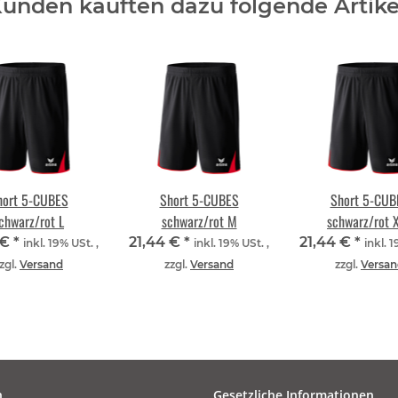
unden kauften dazu folgende Artike
hort 5-CUBES
Short 5-CUBES
Short 5-CUB
chwarz/rot L
schwarz/rot M
schwarz/rot 
 €
*
21,44 €
*
21,44 €
*
inkl. 19% USt. ,
inkl. 19% USt. ,
inkl. 1
zgl.
Versand
zzgl.
Versand
zzgl.
Versan
n
Gesetzliche Informationen