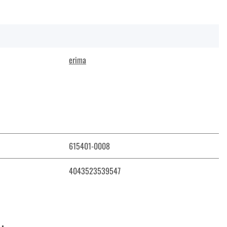
erima
615401-0008
4043523539547