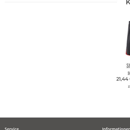
K
S
s
21,44
z
Service
Informatione