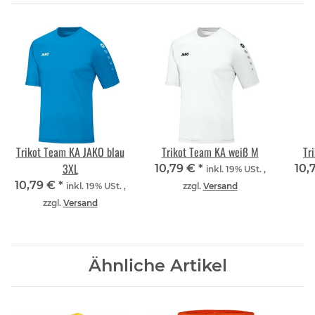
Trikot Team KA JAKO blau
Trikot Team KA weiß M
Tr
3XL
10,79 €
*
10,
inkl. 19% USt. ,
10,79 €
*
inkl. 19% USt. ,
zzgl.
Versand
zzgl.
Versand
Ähnliche Artikel