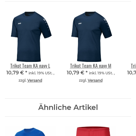
Trikot Team KA navy L
Trikot Team KA navy M
Tr
10,79 €
*
10,79 €
*
10,
inkl. 19% USt. ,
inkl. 19% USt. ,
zzgl.
Versand
zzgl.
Versand
Ähnliche Artikel