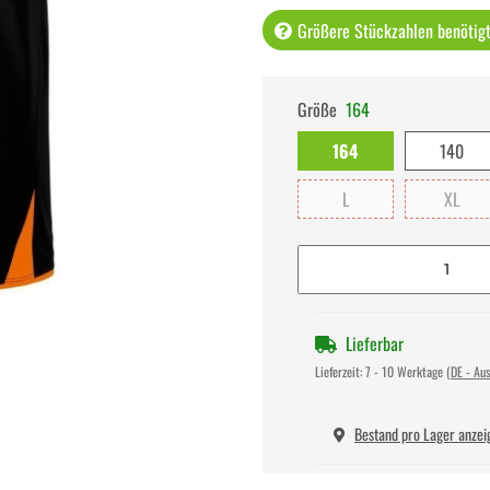
Größere Stückzahlen benötigt 
Größe
164
164
140
L
XL
Lieferbar
Lieferzeit:
7 - 10 Werktage
(DE - Au
Bestand pro Lager anzei