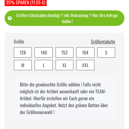
35% SPAREN (11,55 €)
Größere Stückzahlen benötigt ? Inkl. Bedruckung ? Hier Ihre Anfrage
stellen !
Größe
Größentabelle
128
140
152
164
S
M
L
XL
XXL
x
Bitte die gewünschte Größe wählen ! Falls nicht
möglich ist der Artikel ausverkauft oder ein TEAM-
Artikel. Hierfür erstellen wir Euch gerne ein
individuelles Angebot. Nutzt den grünen Button über
der Größenauswahl !