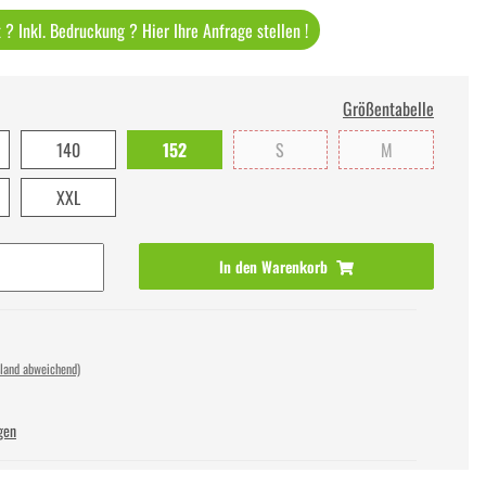
? Inkl. Bedruckung ? Hier Ihre Anfrage stellen !
Größentabelle
140
152
S
M
XXL
In den Warenkorb
sland abweichend)
gen