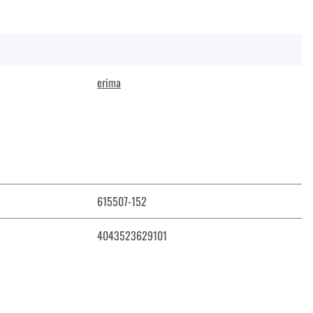
erima
615507-152
4043523629101