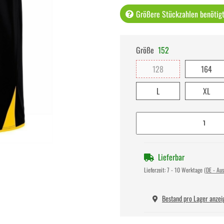
Größere Stückzahlen benötigt 
Größe
152
128
164
L
XL
Lieferbar
Lieferzeit:
7 - 10 Werktage
(DE - Au
Bestand pro Lager anzei