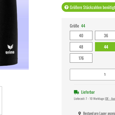
Größere Stückzahlen benötigt 
Größe
44
40
36
48
44
176
Lieferbar
Lieferzeit:
7 - 10 Werktage
(DE - Au
Bestand pro Lager anzei