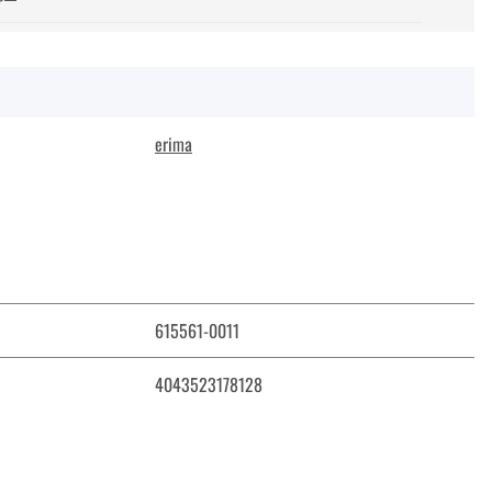
erima
615561-0011
4043523178128