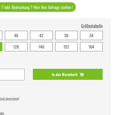
? Inkl. Bedruckung ? Hier Ihre Anfrage stellen !
Größentabelle
46
42
38
34
128
140
152
164
In den Warenkorb
sland abweichend)
gen