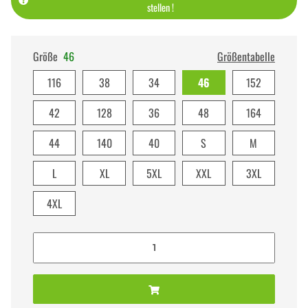
stellen !
Größe
46
Größentabelle
116
38
34
46
152
42
128
36
48
164
44
140
40
S
M
L
XL
5XL
XXL
3XL
4XL