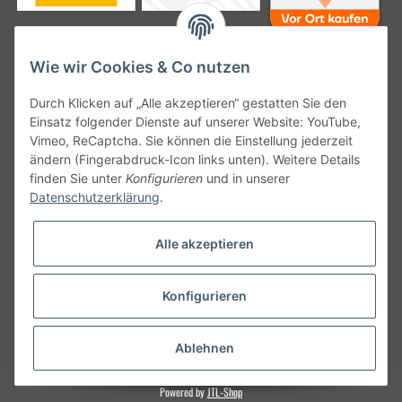
Wie wir Cookies & Co nutzen
Unsere Versanddienstleister
Durch Klicken auf „Alle akzeptieren“ gestatten Sie den
Einsatz folgender Dienste auf unserer Website: YouTube,
Vimeo, ReCaptcha. Sie können die Einstellung jederzeit
ändern (Fingerabdruck-Icon links unten). Weitere Details
finden Sie unter
Konfigurieren
und in unserer
Unsere Communities
Datenschutzerklärung
.
Alle akzeptieren
Konfigurieren
Vertrag widerrufen
* Alle Preise inkl. gesetzlicher USt., zzgl.
Versand
Ablehnen
Powered by
JTL-Shop