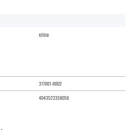
erima
317001-0002
4043523358056