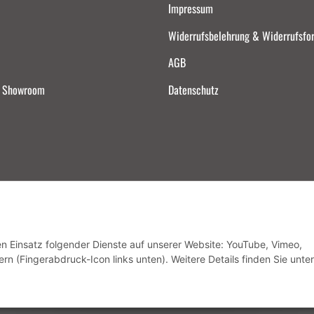
Impressum
Widerrufsbelehrung & Widerrufsfo
AGB
d Showroom
Datenschutz
Vertrag widerrufen
den Einsatz folgender Dienste auf unserer Website: YouTube, Vimeo,
rn (Fingerabdruck-Icon links unten). Weitere Details finden Sie unter
* Alle Preise inkl. gesetzlicher USt., zzgl.
Versand