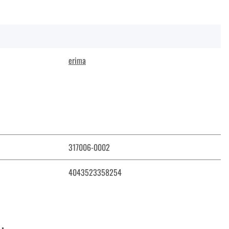
erima
317006-0002
4043523358254