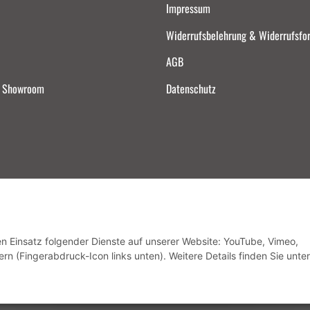
Impressum
Widerrufsbelehrung & Widerrufsfo
AGB
d Showroom
Datenschutz
Vertrag widerrufen
den Einsatz folgender Dienste auf unserer Website: YouTube, Vimeo,
rn (Fingerabdruck-Icon links unten). Weitere Details finden Sie unter
* Alle Preise inkl. gesetzlicher USt., zzgl.
Versand