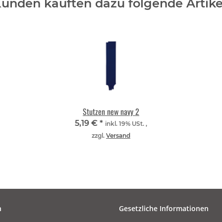
unden kauften dazu folgende Artike
Stutzen new navy 2
5,19 €
*
inkl. 19% USt. ,
zzgl.
Versand
n
Gesetzliche Informationen