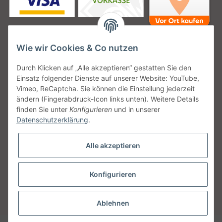
Wie wir Cookies & Co nutzen
Unsere Versanddienstleister
Durch Klicken auf „Alle akzeptieren“ gestatten Sie den
Einsatz folgender Dienste auf unserer Website: YouTube,
Vimeo, ReCaptcha. Sie können die Einstellung jederzeit
ändern (Fingerabdruck-Icon links unten). Weitere Details
finden Sie unter
Konfigurieren
und in unserer
Unsere Communities
Datenschutzerklärung
.
Alle akzeptieren
Konfigurieren
Vertrag widerrufen
* Alle Preise inkl. gesetzlicher USt., zzgl.
Versand
Ablehnen