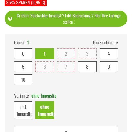
35% SPAREN (5,95 €)
Größere Stückzahlen benötigt ? Inkl. Bedruckung ? Hier Ihre Anfrage
stellen !
Größe
1
Größentabelle
0
1
2
3
4
5
6
7
8
9
10
Variante
ohne Innenslip
mit
ohne
Innenslip
Innenslip