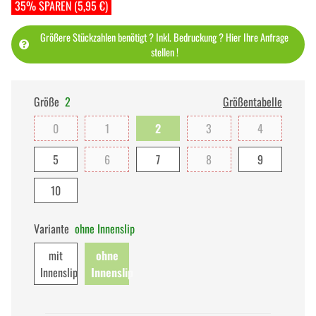
35% SPAREN (5,95 €)
Größere Stückzahlen benötigt ? Inkl. Bedruckung ? Hier Ihre Anfrage
stellen !
Größe
2
Größentabelle
0
1
2
3
4
5
6
7
8
9
10
Variante
ohne Innenslip
mit
ohne
Innenslip
Innenslip