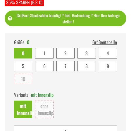
35% SPAREN (6,3 €)
Größere Stückzahlen benötigt ? Inkl. Bedruckung ? Hier Ihre Anfrage
stellen !
Größe
0
Größentabelle
0
1
2
3
4
5
6
7
8
9
10
Variante
mit Innenslip
mit
ohne
Innenslip
Innenslip