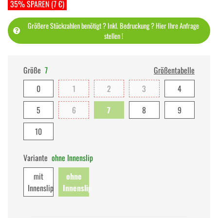
35% SPAREN (7 €)
Größere Stückzahlen benötigt ? Inkl. Bedruckung ? Hier Ihre Anfrage
stellen !
Größe
7
Größentabelle
0
1
2
3
4
5
6
7
8
9
10
Variante
ohne Innenslip
mit
ohne
Innenslip
Innenslip