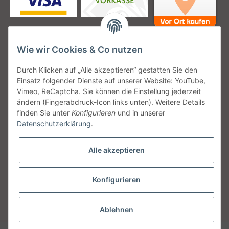
Wie wir Cookies & Co nutzen
Unsere Versanddienstleister
Durch Klicken auf „Alle akzeptieren“ gestatten Sie den
Einsatz folgender Dienste auf unserer Website: YouTube,
Vimeo, ReCaptcha. Sie können die Einstellung jederzeit
ändern (Fingerabdruck-Icon links unten). Weitere Details
finden Sie unter
Konfigurieren
und in unserer
Unsere Communities
Datenschutzerklärung
.
Alle akzeptieren
Konfigurieren
Vertrag widerrufen
* Alle Preise inkl. gesetzlicher USt., zzgl.
Versand
Ablehnen