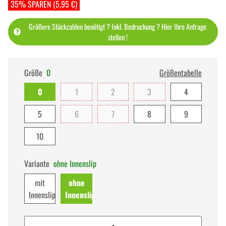
35% SPAREN (5,95 €)
Größere Stückzahlen benötigt ? Inkl. Bedruckung ? Hier Ihre Anfrage
stellen !
Größe
0
Größentabelle
0
1
2
3
4
5
6
7
8
9
10
Variante
ohne Innenslip
mit
ohne
Innenslip
Innenslip