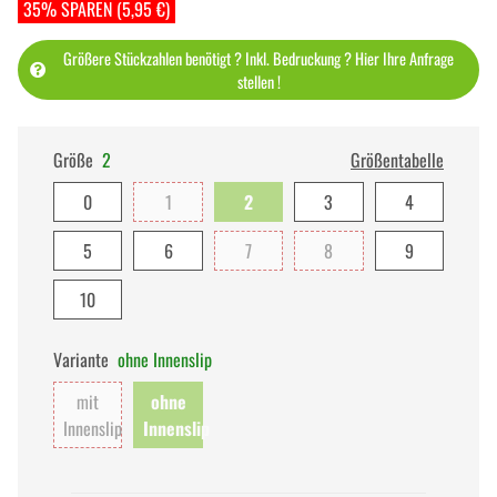
35% SPAREN (5,95 €)
Größere Stückzahlen benötigt ? Inkl. Bedruckung ? Hier Ihre Anfrage
stellen !
Größe
2
Größentabelle
0
1
2
3
4
5
6
7
8
9
10
Variante
ohne Innenslip
mit
ohne
Innenslip
Innenslip