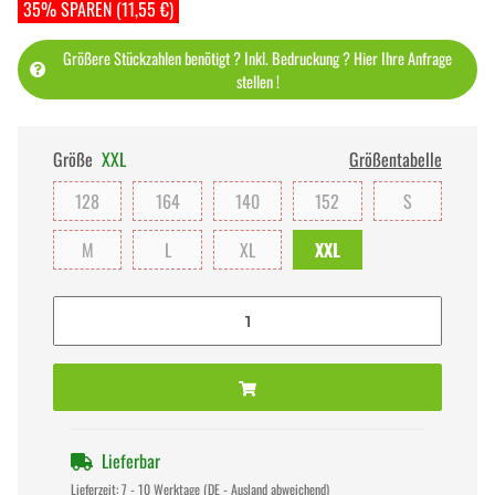
35% SPAREN (11,55 €)
Größere Stückzahlen benötigt ? Inkl. Bedruckung ? Hier Ihre Anfrage
stellen !
Größe
XXL
Größentabelle
128
164
140
152
S
M
L
XL
XXL
Lieferbar
Lieferzeit:
7 - 10 Werktage
(DE - Ausland abweichend)