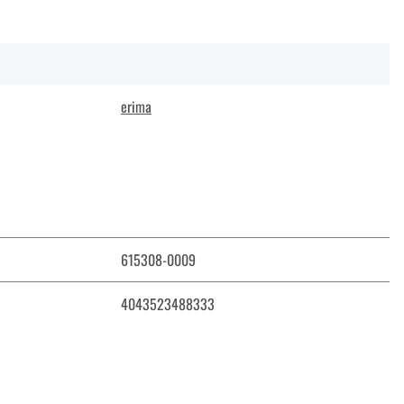
erima
615308-0009
4043523488333