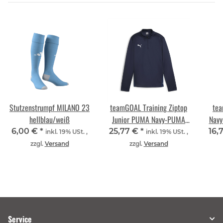
Stutzenstrumpf MILANO 23
teamGOAL Training Ziptop
te
hellblau/weiß
Junior PUMA Navy-PUMA
Navy
White-Persian Blue
6,00 €
*
25,77 €
*
16,
inkl. 19% USt. ,
inkl. 19% USt. ,
zzgl.
Versand
zzgl.
Versand
Service