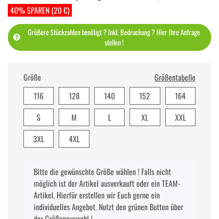
40% SPAREN (20 €)
Größere Stückzahlen benötigt ? Inkl. Bedruckung ? Hier Ihre Anfrage
stellen !
Größe
Größentabelle
116
128
140
152
164
S
M
L
XL
XXL
3XL
4XL
x
Bitte die gewünschte Größe wählen ! Falls nicht
möglich ist der Artikel ausverkauft oder ein TEAM-
Artikel. Hierfür erstellen wir Euch gerne ein
individuelles Angebot. Nutzt den grünen Button über
der Größenauswahl !