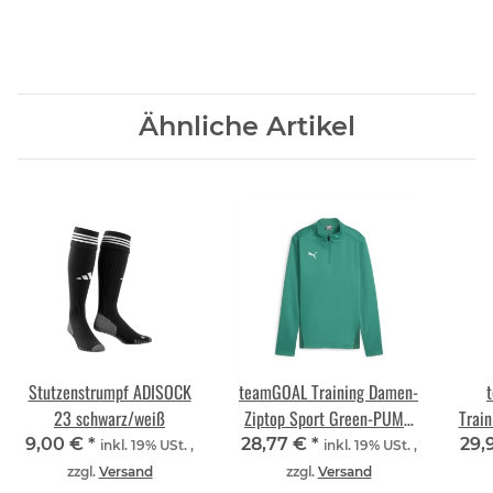
Ähnliche Artikel
Stutzenstrumpf ADISOCK
teamGOAL Training Damen-
23 schwarz/weiß
Ziptop Sport Green-PUMA
Trai
White-Power Green
PUMA
9,00 €
*
28,77 €
*
29,
inkl. 19% USt. ,
inkl. 19% USt. ,
zzgl.
Versand
zzgl.
Versand