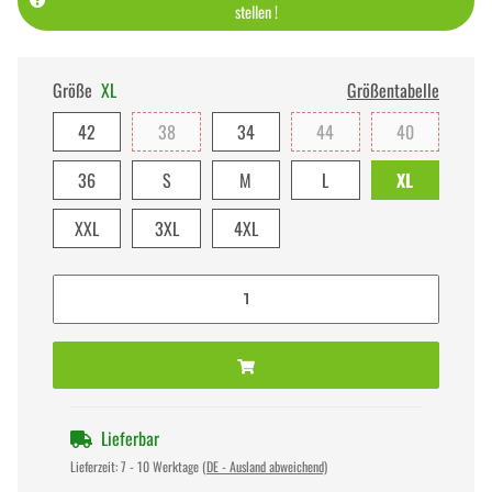
stellen !
Größe
XL
Größentabelle
42
38
34
44
40
36
S
M
L
XL
XXL
3XL
4XL
Lieferbar
Lieferzeit:
7 - 10 Werktage
(DE - Ausland abweichend)