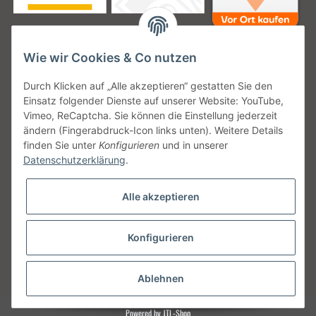
Wie wir Cookies & Co nutzen
Unsere Versanddienstleister
Durch Klicken auf „Alle akzeptieren“ gestatten Sie den
Einsatz folgender Dienste auf unserer Website: YouTube,
Vimeo, ReCaptcha. Sie können die Einstellung jederzeit
ändern (Fingerabdruck-Icon links unten). Weitere Details
finden Sie unter
Konfigurieren
und in unserer
Unsere Communities
Datenschutzerklärung
.
Alle akzeptieren
Konfigurieren
Vertrag widerrufen
* Alle Preise inkl. gesetzlicher USt., zzgl.
Versand
Ablehnen
Powered by
JTL-Shop