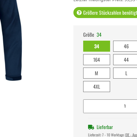
Größere Stückzahlen benötigt 
Größe
34
34
46
164
44
M
L
4XL
Lieferbar
Lieferzeit:
7 - 10 Werktage
(DE - Au