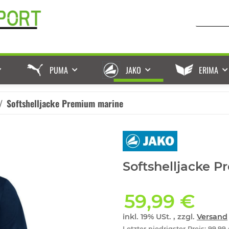
PUMA
JAKO
ERIMA
Softshelljacke Premium marine
Softshelljacke 
59,99 €
inkl. 19% USt. , zzgl.
Versand
Letzter niedrigster Preis
:
99,99