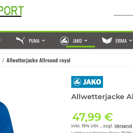
PUMA
JAKO
ERIMA
Allwetterjacke Allround royal
Allwetterjacke A
47,99 €
inkl. 19% USt. , zzgl.
Versand
Letzter niedrigster Preis
:
79,99