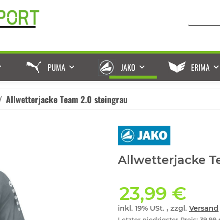
PUMA
JAKO
ERIMA
Allwetterjacke Team 2.0 steingrau
Allwetterjacke T
23,99 €
inkl. 19% USt. , zzgl.
Versand
Letzter niedrigster Preis
:
39,99