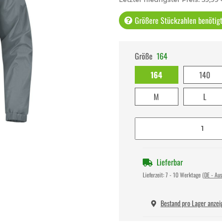
Größere Stückzahlen benötigt 
Größe
164
164
140
M
L
Lieferbar
Lieferzeit:
7 - 10 Werktage
(DE - Au
Bestand pro Lager anzei