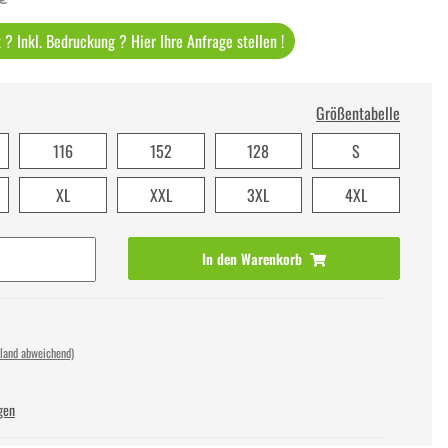
? Inkl. Bedruckung ? Hier Ihre Anfrage stellen !
Größentabelle
116
152
128
S
XL
XXL
3XL
4XL
In den Warenkorb
sland abweichend)
gen