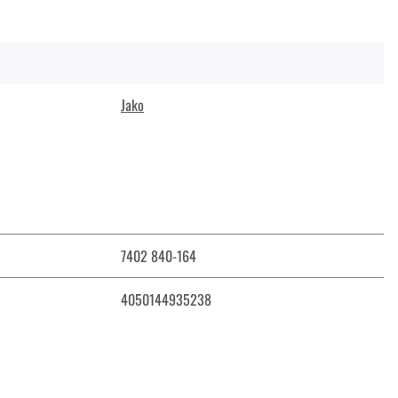
Jako
7402 840-164
4050144935238