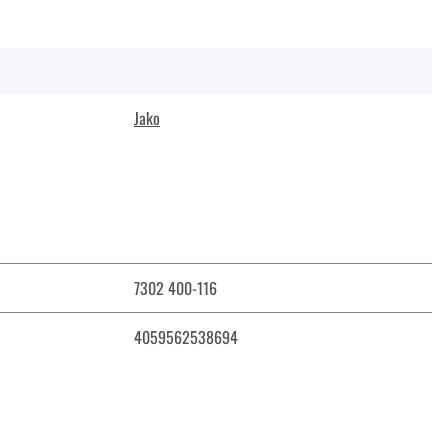
Jako
7302 400-116
4059562538694