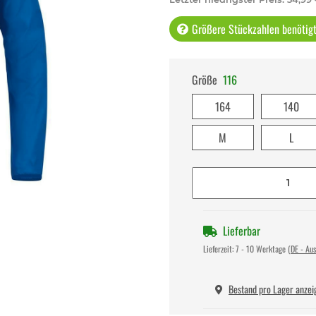
Größere Stückzahlen benötigt 
Größe
116
164
140
M
L
Lieferbar
Lieferzeit:
7 - 10 Werktage
(DE - Au
Bestand pro Lager anzei