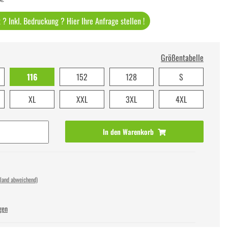
? Inkl. Bedruckung ? Hier Ihre Anfrage stellen !
Größentabelle
116
152
128
S
XL
XXL
3XL
4XL
In den Warenkorb
sland abweichend)
gen