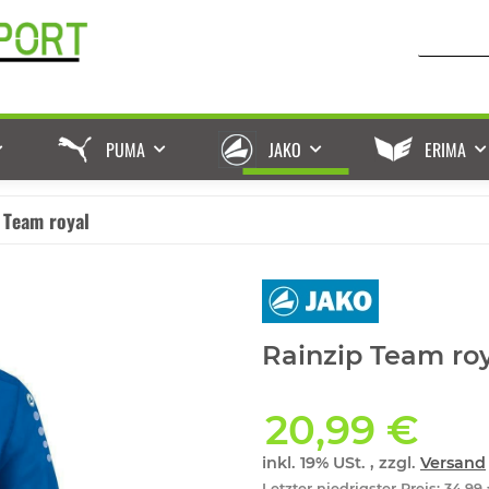
PUMA
JAKO
ERIMA
 Team royal
Rainzip Team roy
20,99 €
inkl. 19% USt. , zzgl.
Versand
Letzter niedrigster Preis
:
34,99