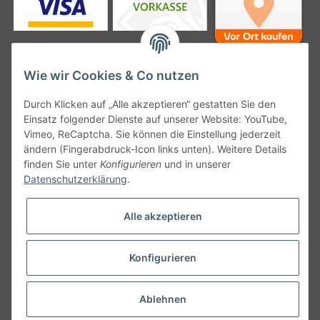
Wie wir Cookies & Co nutzen
Unsere Versanddienstleister
Durch Klicken auf „Alle akzeptieren“ gestatten Sie den
Einsatz folgender Dienste auf unserer Website: YouTube,
Vimeo, ReCaptcha. Sie können die Einstellung jederzeit
ändern (Fingerabdruck-Icon links unten). Weitere Details
finden Sie unter
Konfigurieren
und in unserer
Unsere Communities
Datenschutzerklärung
.
Alle akzeptieren
Konfigurieren
Vertrag widerrufen
* Alle Preise inkl. gesetzlicher USt., zzgl.
Versand
Ablehnen