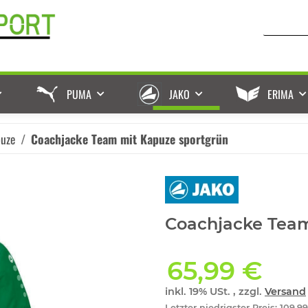
PUMA
JAKO
ERIMA
puze
Coachjacke Team mit Kapuze sportgrün
Coachjacke Team
65,99 €
inkl. 19% USt. , zzgl.
Versand
Letzter niedrigster Preis
:
109,9