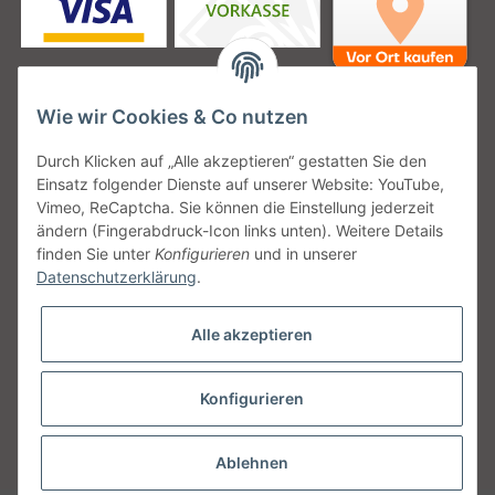
Wie wir Cookies & Co nutzen
Unsere Versanddienstleister
Durch Klicken auf „Alle akzeptieren“ gestatten Sie den
Einsatz folgender Dienste auf unserer Website: YouTube,
Vimeo, ReCaptcha. Sie können die Einstellung jederzeit
ändern (Fingerabdruck-Icon links unten). Weitere Details
finden Sie unter
Konfigurieren
und in unserer
Unsere Communities
Datenschutzerklärung
.
Alle akzeptieren
Konfigurieren
Vertrag widerrufen
* Alle Preise inkl. gesetzlicher USt., zzgl.
Versand
Ablehnen