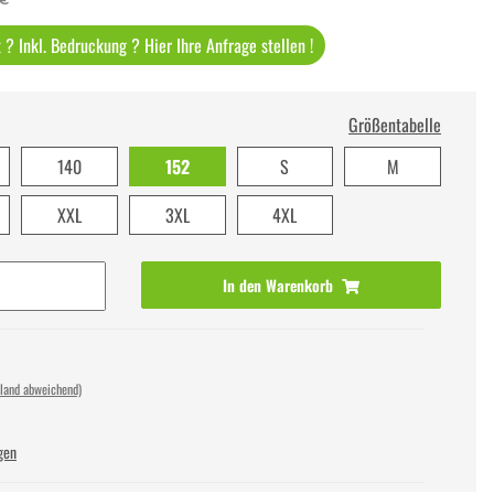
? Inkl. Bedruckung ? Hier Ihre Anfrage stellen !
Größentabelle
140
152
S
M
XXL
3XL
4XL
In den Warenkorb
sland abweichend)
gen