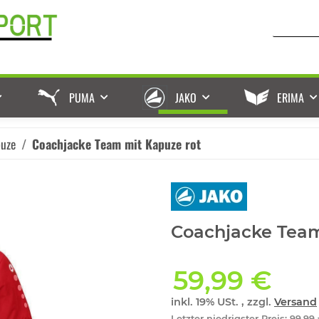
PUMA
JAKO
ERIMA
puze
Coachjacke Team mit Kapuze rot
Coachjacke Team
59,99 €
inkl. 19% USt. , zzgl.
Versand
Letzter niedrigster Preis
:
99,99