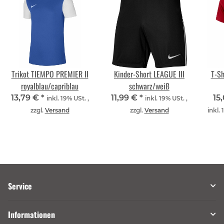
Trikot TIEMPO PREMIER II
Kinder-Short LEAGUE III
T-S
royalblau/capriblau
schwarz/weiß
13,79 €
*
11,99 €
*
15
inkl. 19% USt. ,
inkl. 19% USt. ,
zzgl.
Versand
zzgl.
Versand
inkl. 
Service
Informationen