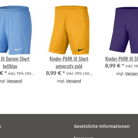
III Damen-Short
Kinder-PARK III Short
Kinder-PARK III Sh
hellblau
university gold
8,99 €
*
inkl. 1
 €
*
8,99 €
*
inkl. 19% USt. ,
inkl. 19% USt. ,
zzgl.
Versan
zgl.
Versand
zzgl.
Versand
n
Gesetzliche Informationen