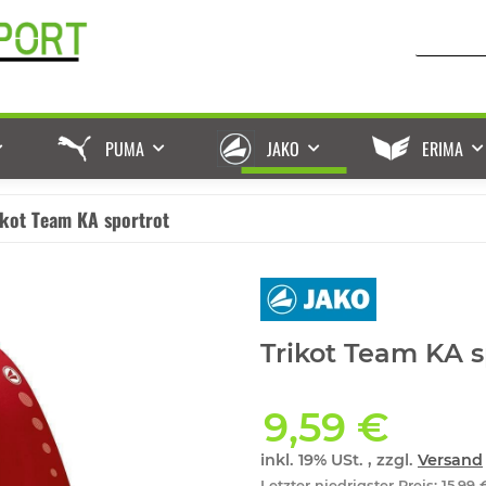
PUMA
JAKO
ERIMA
ikot Team KA sportrot
Trikot Team KA s
9,59 €
inkl. 19% USt. , zzgl.
Versand
Letzter niedrigster Preis
:
15,99 