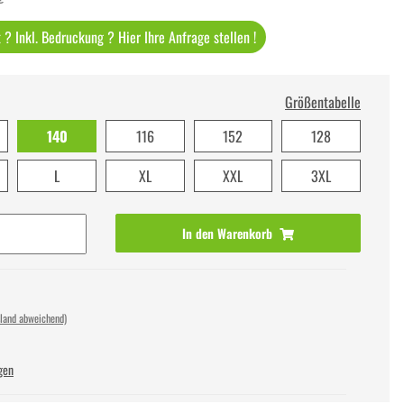
? Inkl. Bedruckung ? Hier Ihre Anfrage stellen !
Größentabelle
140
116
152
128
L
XL
XXL
3XL
In den Warenkorb
sland abweichend)
gen