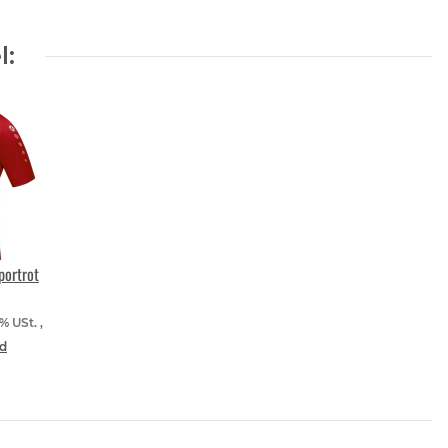
l:
portrot
9% USt. ,
d