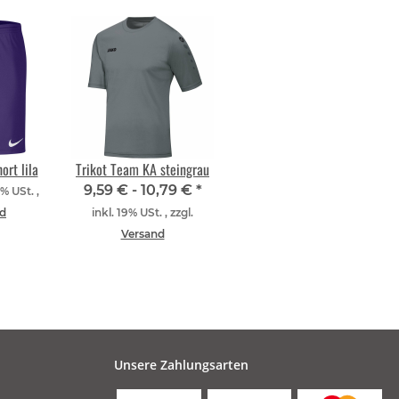
ort lila
Trikot Team KA steingrau
9,59 € -
10,79 €
*
9% USt. ,
d
inkl. 19% USt. , zzgl.
Versand
Unsere Zahlungsarten