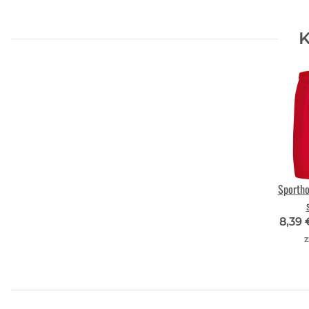
K
Sportho
8,39
z