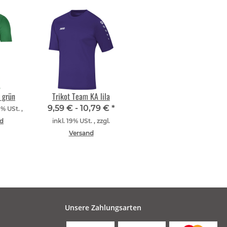
I grün
Trikot Team KA lila
9,59 € -
10,79 €
*
9% USt. ,
d
inkl. 19% USt. , zzgl.
Versand
Unsere Zahlungsarten