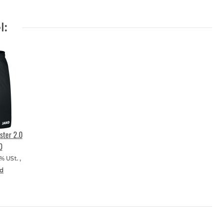
l:
ster 2.0
0
9% USt. ,
d