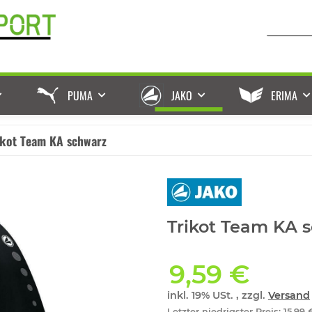
PUMA
JAKO
ERIMA
ikot Team KA schwarz
Trikot Team KA 
9,59 €
inkl. 19% USt. , zzgl.
Versand
Letzter niedrigster Preis
:
15,99 