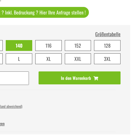
? Inkl. Bedruckung ? Hier Ihre Anfrage stellen !
Größentabelle
140
116
152
128
L
XL
XXL
3XL
In den Warenkorb
sland abweichend)
gen