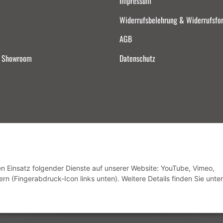
Impressum
Widerrufsbelehrung & Widerrufsfo
AGB
d Showroom
Datenschutz
Vertrag widerrufen
den Einsatz folgender Dienste auf unserer Website: YouTube, Vimeo,
rn (Fingerabdruck-Icon links unten). Weitere Details finden Sie unter
* Alle Preise inkl. gesetzlicher USt., zzgl.
Versand