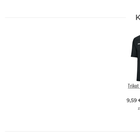
K
Trikot
9,59
z