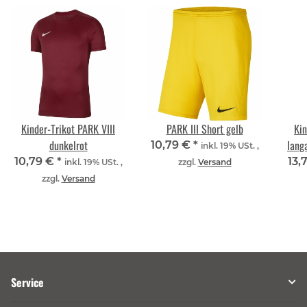
Kinder-Trikot PARK VIII
PARK III Short gelb
Kin
dunkelrot
lang
10,79 €
*
inkl. 19% USt. ,
10,79 €
*
13,
inkl. 19% USt. ,
zzgl.
Versand
zzgl.
Versand
Service